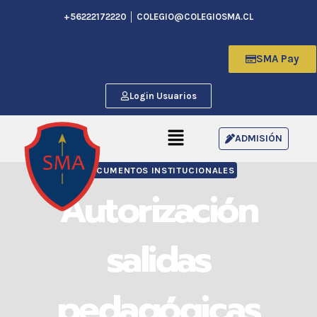
+56222172220 │ COLEGIO@COLEGIOSMA.CL
SMA Pay
Login Usuarios
ADMISIÓN
DOCUMENTOS INSTITUCIONALES
Autorización
salidas
pedagógicas