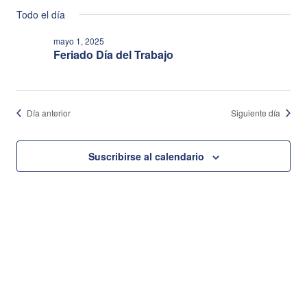
Selecciona
de
de
Todo el día
la
vi
bús
mayo 1, 2025
fecha.
Feriado Día del Trabajo
de
y
Ev
vist
Día anterior
Siguiente día
de
Suscribirse al calendario
Eve